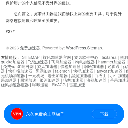
保护用户的个人信息不受外界的侵扰。
总而言之，宽带路由器是我们畅快上网的重要工具，对于提升
网络连接速度和质量至关重要。
#27#
© 2026
免费加速器
. Powered by:
WordPress
.
Sitemap
.
友情链接：
SITEMAP
|
旋风加速器官网
|
旋风软件中心
|
textarea
|
黑洞
quickq加速器
|
飞驰加速器
|
飞鸟加速器
|
狗急加速器
|
hammer加速器
|
免费vqn加速外网
|
旋风加速器
|
快橙加速器
|
啊哈加速器
|
迷雾通
|
优
器
|
快柠檬加速器
|
黑洞加速
|
falemon
|
快橙加速器
|
anycast加速器
|
i
元机场加速器
|
一元机场
|
老王加速器
|
黑洞加速器
|
白石山
|
小牛加速
果加速器
|
黑洞加速
|
银河加速器
|
猎豹加速器
|
海鸥加速器
|
芒果加速
旋风加速器度器
|
哔咔漫画
|
PicACG
|
雷霆加速
永久免费的上网梯子
下载