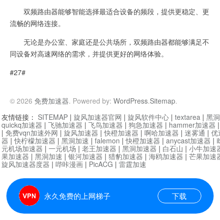
双频路由器能够智能选择最适合设备的频段，提供更稳定、更
流畅的网络连接。
无论是办公室、家庭还是公共场所，双频路由器都能够满足不
同设备对高速网络的需求，并提供更好的网络体验。
#27#
© 2026
免费加速器
. Powered by:
WordPress
.
Sitemap
.
友情链接：
SITEMAP
|
旋风加速器官网
|
旋风软件中心
|
textarea
|
黑洞
quickq加速器
|
飞驰加速器
|
飞鸟加速器
|
狗急加速器
|
hammer加速器
|
免费vqn加速外网
|
旋风加速器
|
快橙加速器
|
啊哈加速器
|
迷雾通
|
优
器
|
快柠檬加速器
|
黑洞加速
|
falemon
|
快橙加速器
|
anycast加速器
|
i
元机场加速器
|
一元机场
|
老王加速器
|
黑洞加速器
|
白石山
|
小牛加速
果加速器
|
黑洞加速
|
银河加速器
|
猎豹加速器
|
海鸥加速器
|
芒果加速
旋风加速器度器
|
哔咔漫画
|
PicACG
|
雷霆加速
永久免费的上网梯子
下载