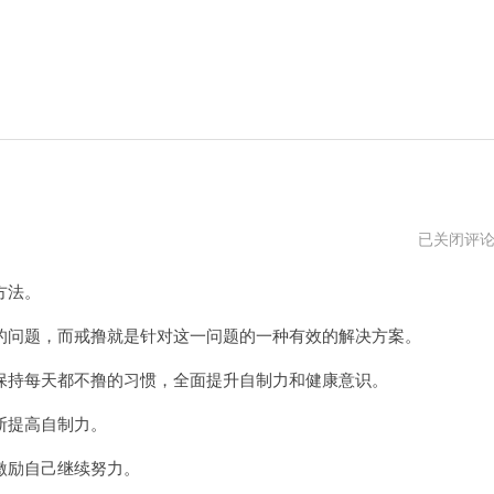
戒
已关闭评
撸
（每
方法。
日
签
到）
问题，而戒撸就是针对这一问题的一种有效的解决方案。
电
脑
持每天都不撸的习惯，全面提升自制力和健康意识。
版
下
载
断提高自制力。
励自己继续努力。