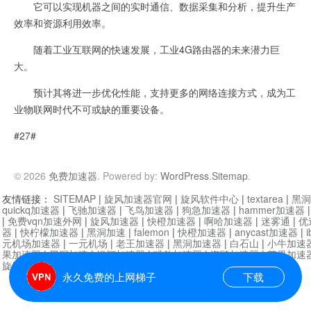
它可以实现机器之间的实时通信、数据采集和分析，提升生产
效率和资源利用效率。
随着工业互联网的快速发展，工业4G路由器的未来潜力巨
大。
预计其将进一步优化性能，支持更多的网络连接方式，成为工
业物联网时代不可或缺的重要设备。
#27#
© 2026
免费加速器
. Powered by:
WordPress
.
Sitemap
.
友情链接：
SITEMAP
|
旋风加速器官网
|
旋风软件中心
|
textarea
|
黑洞
quickq加速器
|
飞驰加速器
|
飞鸟加速器
|
狗急加速器
|
hammer加速器
|
免费vqn加速外网
|
旋风加速器
|
快橙加速器
|
啊哈加速器
|
迷雾通
|
优
器
|
快柠檬加速器
|
黑洞加速
|
falemon
|
快橙加速器
|
anycast加速器
|
i
元机场加速器
|
一元机场
|
老王加速器
|
黑洞加速器
|
白石山
|
小牛加速
果加速器
|
黑洞加速
|
银河加速器
|
猎豹加速器
|
海鸥加速器
|
芒果加速
旋风加速器度器
|
哔咔漫画
|
PicACG
|
雷霆加速
永久免费的上网梯子
下载