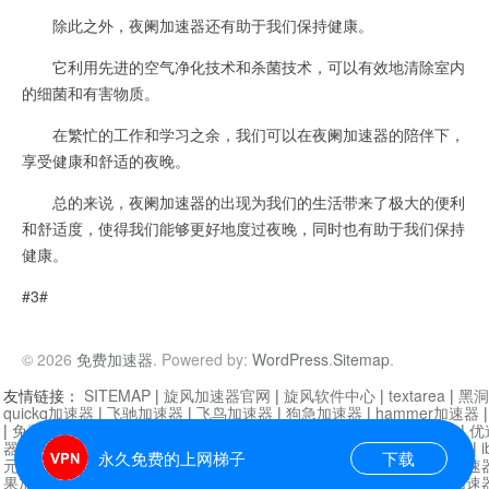
除此之外，夜阑加速器还有助于我们保持健康。
它利用先进的空气净化技术和杀菌技术，可以有效地清除室内
的细菌和有害物质。
在繁忙的工作和学习之余，我们可以在夜阑加速器的陪伴下，
享受健康和舒适的夜晚。
总的来说，夜阑加速器的出现为我们的生活带来了极大的便利
和舒适度，使得我们能够更好地度过夜晚，同时也有助于我们保持
健康。
#3#
© 2026
免费加速器
. Powered by:
WordPress
.
Sitemap
.
友情链接：
SITEMAP
|
旋风加速器官网
|
旋风软件中心
|
textarea
|
黑洞
quickq加速器
|
飞驰加速器
|
飞鸟加速器
|
狗急加速器
|
hammer加速器
|
免费vqn加速外网
|
旋风加速器
|
快橙加速器
|
啊哈加速器
|
迷雾通
|
优
器
|
快柠檬加速器
|
黑洞加速
|
falemon
|
快橙加速器
|
anycast加速器
|
i
永久免费的上网梯子
下载
元机场加速器
|
一元机场
|
老王加速器
|
黑洞加速器
|
白石山
|
小牛加速
果加速器
|
黑洞加速
|
银河加速器
|
猎豹加速器
|
海鸥加速器
|
芒果加速