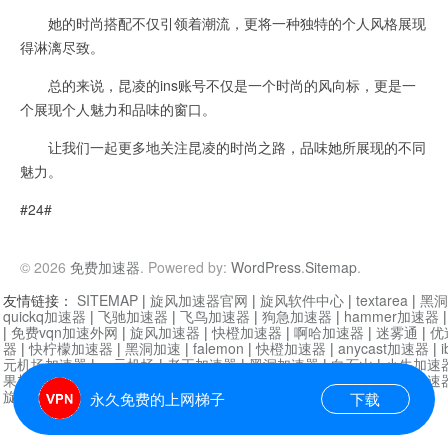
她的时尚搭配不仅引领着潮流，更将一种独特的个人风格展现
得淋漓尽致。
总的来说，昆凌的ins账号不仅是一个时尚的风向标，更是一
个展现个人魅力和品味的窗口。
让我们一起更多地关注昆凌的时尚之路，品味她所展现的不同
魅力。
#24#
© 2026
免费加速器
. Powered by:
WordPress
.
Sitemap
.
友情链接：
SITEMAP
|
旋风加速器官网
|
旋风软件中心
|
textarea
|
黑洞
quickq加速器
|
飞驰加速器
|
飞鸟加速器
|
狗急加速器
|
hammer加速器
|
免费vqn加速外网
|
旋风加速器
|
快橙加速器
|
啊哈加速器
|
迷雾通
|
优
器
|
快柠檬加速器
|
黑洞加速
|
falemon
|
快橙加速器
|
anycast加速器
|
i
元机场加速器
|
一元机场
|
老王加速器
|
黑洞加速器
|
白石山
|
小牛加速
果加速器
|
黑洞加速
|
银河加速器
|
猎豹加速器
|
海鸥加速器
|
芒果加速
旋风加速器度器
|
哔咔漫画
|
PicACG
|
雷霆加速
永久免费的上网梯子
下载