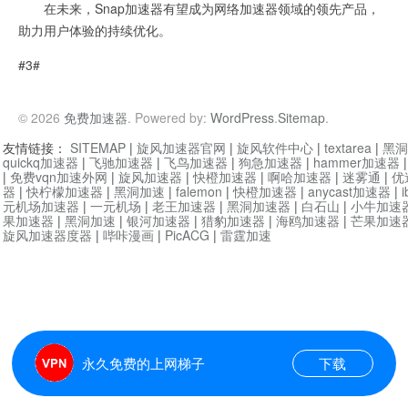
在未来，Snap加速器有望成为网络加速器领域的领先产品，
助力用户体验的持续优化。
#3#
© 2026
免费加速器
. Powered by:
WordPress
.
Sitemap
.
友情链接：
SITEMAP
|
旋风加速器官网
|
旋风软件中心
|
textarea
|
黑洞
quickq加速器
|
飞驰加速器
|
飞鸟加速器
|
狗急加速器
|
hammer加速器
|
免费vqn加速外网
|
旋风加速器
|
快橙加速器
|
啊哈加速器
|
迷雾通
|
优
器
|
快柠檬加速器
|
黑洞加速
|
falemon
|
快橙加速器
|
anycast加速器
|
i
元机场加速器
|
一元机场
|
老王加速器
|
黑洞加速器
|
白石山
|
小牛加速
果加速器
|
黑洞加速
|
银河加速器
|
猎豹加速器
|
海鸥加速器
|
芒果加速
旋风加速器度器
|
哔咔漫画
|
PicACG
|
雷霆加速
永久免费的上网梯子
下载