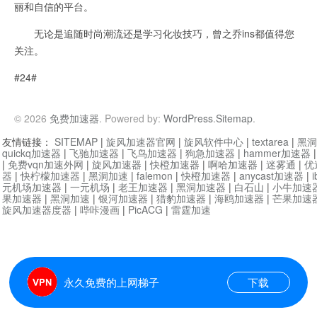
丽和自信的平台。
无论是追随时尚潮流还是学习化妆技巧，曾之乔ins都值得您
关注。
#24#
© 2026
免费加速器
. Powered by:
WordPress
.
Sitemap
.
友情链接：
SITEMAP
|
旋风加速器官网
|
旋风软件中心
|
textarea
|
黑洞
quickq加速器
|
飞驰加速器
|
飞鸟加速器
|
狗急加速器
|
hammer加速器
|
免费vqn加速外网
|
旋风加速器
|
快橙加速器
|
啊哈加速器
|
迷雾通
|
优
器
|
快柠檬加速器
|
黑洞加速
|
falemon
|
快橙加速器
|
anycast加速器
|
i
元机场加速器
|
一元机场
|
老王加速器
|
黑洞加速器
|
白石山
|
小牛加速
果加速器
|
黑洞加速
|
银河加速器
|
猎豹加速器
|
海鸥加速器
|
芒果加速
旋风加速器度器
|
哔咔漫画
|
PicACG
|
雷霆加速
永久免费的上网梯子
下载