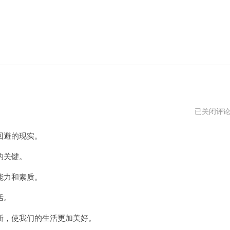
加
已关闭评
速
吧
回避的现实。
电
脑
版
的关键。
下
载
能力和素质。
活。
，使我们的生活更加美好。