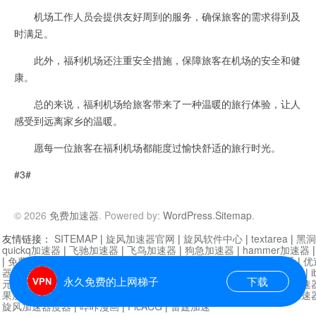
机场工作人员会提供友好周到的服务，确保旅客的需求得到及
时满足。
此外，福利机场还注重安全措施，保障旅客在机场的安全和健
康。
总的来说，福利机场给旅客带来了一种温暖的旅行体验，让人
感受到远离家乡的温暖。
愿每一位旅客在福利机场都能度过愉快舒适的旅行时光。
#3#
© 2026
免费加速器
. Powered by:
WordPress
.
Sitemap
.
友情链接：
SITEMAP
|
旋风加速器官网
|
旋风软件中心
|
textarea
|
黑洞
quickq加速器
|
飞驰加速器
|
飞鸟加速器
|
狗急加速器
|
hammer加速器
|
免费vqn加速外网
|
旋风加速器
|
快橙加速器
|
啊哈加速器
|
迷雾通
|
优
器
|
快柠檬加速器
|
黑洞加速
|
falemon
|
快橙加速器
|
anycast加速器
|
i
永久免费的上网梯子
下载
元机场加速器
|
一元机场
|
老王加速器
|
黑洞加速器
|
白石山
|
小牛加速
果加速器
|
黑洞加速
|
银河加速器
|
猎豹加速器
|
海鸥加速器
|
芒果加速
旋风加速器度器
|
哔咔漫画
|
PicACG
|
雷霆加速