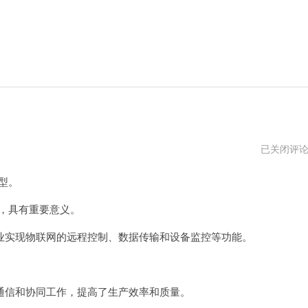
值
已关闭评
得
相
型。
信
的
工
，具有重要意义。
业
4g
实现物联网的远程控制、数据传输和设备监控等功能。
路
由
器
信和协同工作，提高了生产效率和质量。