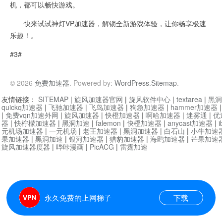
机，都可以畅快游戏。
快来试试神灯VP加速器，解锁全新游戏体验，让你畅享极速
乐趣！。
#3#
© 2026
免费加速器
. Powered by:
WordPress
.
Sitemap
.
友情链接：
SITEMAP
|
旋风加速器官网
|
旋风软件中心
|
textarea
|
黑洞
quickq加速器
|
飞驰加速器
|
飞鸟加速器
|
狗急加速器
|
hammer加速器
|
免费vqn加速外网
|
旋风加速器
|
快橙加速器
|
啊哈加速器
|
迷雾通
|
优
器
|
快柠檬加速器
|
黑洞加速
|
falemon
|
快橙加速器
|
anycast加速器
|
i
元机场加速器
|
一元机场
|
老王加速器
|
黑洞加速器
|
白石山
|
小牛加速
果加速器
|
黑洞加速
|
银河加速器
|
猎豹加速器
|
海鸥加速器
|
芒果加速
旋风加速器度器
|
哔咔漫画
|
PicACG
|
雷霆加速
永久免费的上网梯子
下载