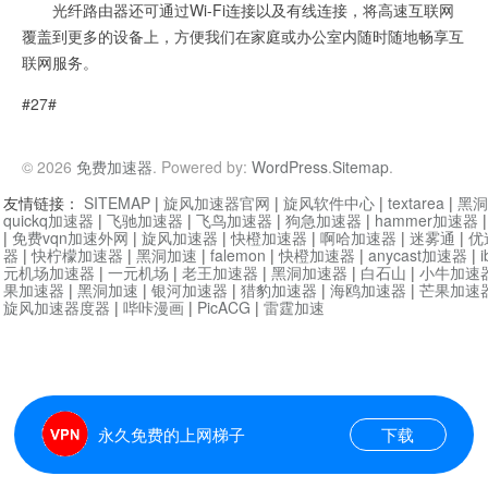
光纤路由器还可通过Wi-Fi连接以及有线连接，将高速互联网
覆盖到更多的设备上，方便我们在家庭或办公室内随时随地畅享互
联网服务。
#27#
© 2026
免费加速器
. Powered by:
WordPress
.
Sitemap
.
友情链接：
SITEMAP
|
旋风加速器官网
|
旋风软件中心
|
textarea
|
黑洞
quickq加速器
|
飞驰加速器
|
飞鸟加速器
|
狗急加速器
|
hammer加速器
|
免费vqn加速外网
|
旋风加速器
|
快橙加速器
|
啊哈加速器
|
迷雾通
|
优
器
|
快柠檬加速器
|
黑洞加速
|
falemon
|
快橙加速器
|
anycast加速器
|
i
元机场加速器
|
一元机场
|
老王加速器
|
黑洞加速器
|
白石山
|
小牛加速
果加速器
|
黑洞加速
|
银河加速器
|
猎豹加速器
|
海鸥加速器
|
芒果加速
旋风加速器度器
|
哔咔漫画
|
PicACG
|
雷霆加速
永久免费的上网梯子
下载