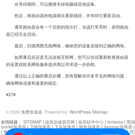
在等待期间，可以顺便关掉电脑或其他设备。
然后，将路由器的电源插头重新插回，并等待它重新启动。
通常路由器会有一个后部的指示灯，当该灯常亮时，表明路由
器已经完全启动。
最后，扫描周围无线网络，确保您的设备连接到正确的网络。
如果重启后还是无法连接互联网，您可以尝试重新检查路由器
的设置或联系网络服务提供商以寻求进一步协助。
通过以上正确的重启步骤，您有望解决许多常见的网络问题，
确保网络连接和速度的稳定。
#27#
© 2026
免费加速器
. Powered by:
WordPress
.
Sitemap
.
友情链接：
SITEMAP
|
旋风加速器官网
|
旋风软件中心
|
textarea
|
黑洞
quickq加速器
|
飞驰加速器
|
飞鸟加速器
|
狗急加速器
|
hammer加速器
|
免费vqn加速外网
|
旋风加速器
|
快橙加速器
|
啊哈加速器
|
迷雾通
|
优