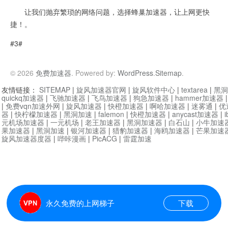
让我们抛弃繁琐的网络问题，选择蜂巢加速器，让上网更快
捷！。
#3#
© 2026
免费加速器
. Powered by:
WordPress
.
Sitemap
.
友情链接：
SITEMAP
|
旋风加速器官网
|
旋风软件中心
|
textarea
|
黑洞
quickq加速器
|
飞驰加速器
|
飞鸟加速器
|
狗急加速器
|
hammer加速器
|
免费vqn加速外网
|
旋风加速器
|
快橙加速器
|
啊哈加速器
|
迷雾通
|
优
器
|
快柠檬加速器
|
黑洞加速
|
falemon
|
快橙加速器
|
anycast加速器
|
i
元机场加速器
|
一元机场
|
老王加速器
|
黑洞加速器
|
白石山
|
小牛加速
果加速器
|
黑洞加速
|
银河加速器
|
猎豹加速器
|
海鸥加速器
|
芒果加速
旋风加速器度器
|
哔咔漫画
|
PicACG
|
雷霆加速
永久免费的上网梯子
下载