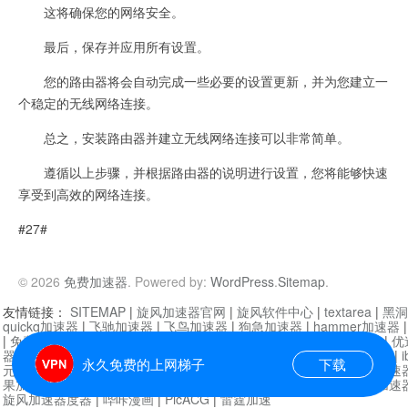
这将确保您的网络安全。
最后，保存并应用所有设置。
您的路由器将会自动完成一些必要的设置更新，并为您建立一
个稳定的无线网络连接。
总之，安装路由器并建立无线网络连接可以非常简单。
遵循以上步骤，并根据路由器的说明进行设置，您将能够快速
享受到高效的网络连接。
#27#
© 2026
免费加速器
. Powered by:
WordPress
.
Sitemap
.
友情链接：
SITEMAP
|
旋风加速器官网
|
旋风软件中心
|
textarea
|
黑洞
quickq加速器
|
飞驰加速器
|
飞鸟加速器
|
狗急加速器
|
hammer加速器
|
免费vqn加速外网
|
旋风加速器
|
快橙加速器
|
啊哈加速器
|
迷雾通
|
优
器
|
快柠檬加速器
|
黑洞加速
|
falemon
|
快橙加速器
|
anycast加速器
|
i
永久免费的上网梯子
下载
元机场加速器
|
一元机场
|
老王加速器
|
黑洞加速器
|
白石山
|
小牛加速
果加速器
|
黑洞加速
|
银河加速器
|
猎豹加速器
|
海鸥加速器
|
芒果加速
旋风加速器度器
|
哔咔漫画
|
PicACG
|
雷霆加速