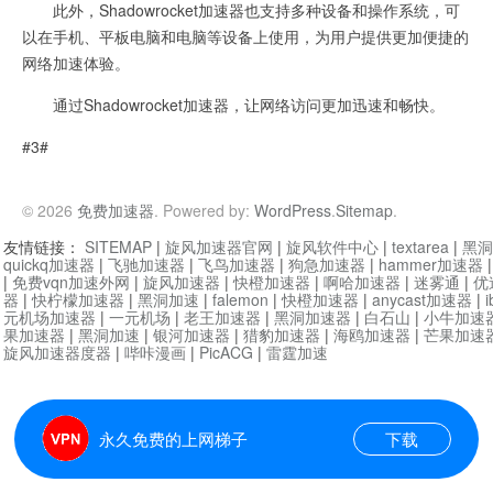
此外，Shadowrocket加速器也支持多种设备和操作系统，可
以在手机、平板电脑和电脑等设备上使用，为用户提供更加便捷的
网络加速体验。
通过Shadowrocket加速器，让网络访问更加迅速和畅快。
#3#
© 2026
免费加速器
. Powered by:
WordPress
.
Sitemap
.
友情链接：
SITEMAP
|
旋风加速器官网
|
旋风软件中心
|
textarea
|
黑洞
quickq加速器
|
飞驰加速器
|
飞鸟加速器
|
狗急加速器
|
hammer加速器
|
免费vqn加速外网
|
旋风加速器
|
快橙加速器
|
啊哈加速器
|
迷雾通
|
优
器
|
快柠檬加速器
|
黑洞加速
|
falemon
|
快橙加速器
|
anycast加速器
|
i
元机场加速器
|
一元机场
|
老王加速器
|
黑洞加速器
|
白石山
|
小牛加速
果加速器
|
黑洞加速
|
银河加速器
|
猎豹加速器
|
海鸥加速器
|
芒果加速
旋风加速器度器
|
哔咔漫画
|
PicACG
|
雷霆加速
永久免费的上网梯子
下载