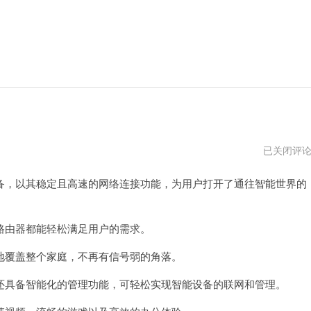
荣
已关闭评
耀
路
，以其稳定且高速的网络连接功能，为用户打开了通往智能世界的
由
器
设
置
方
由器都能轻松满足用户的需求。
法
覆盖整个家庭，不再有信号弱的角落。
具备智能化的管理功能，可轻松实现智能设备的联网和管理。