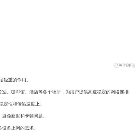
tplink
已关闭评
无
线
举足轻重的作用。
路
由
器
室、咖啡馆、酒店等各个场所，为用户提供高速稳定的网络连接。
初
始
的稳定性和传输速度上。
密
码
避免延迟和卡顿问题。
设备上网的需求。