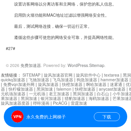
设置访客网络以分离访客和主网络，保护您的私人信息。
启用防火墙功能和MAC地址过滤以增强网络安全性。
最后，测试网络连接，确保一切运行正常。
遵循这些步骤可使您的网络安全可靠，并提高网络性能。
#27#
© 2026
免费加速器
. Powered by:
WordPress
.
Sitemap
.
友情链接：
SITEMAP
|
旋风加速器官网
|
旋风软件中心
|
textarea
|
黑洞
quickq加速器
|
飞驰加速器
|
飞鸟加速器
|
狗急加速器
|
hammer加速器
|
免费vqn加速外网
|
旋风加速器
|
快橙加速器
|
啊哈加速器
|
迷雾通
|
优
器
|
快柠檬加速器
|
黑洞加速
|
falemon
|
快橙加速器
|
anycast加速器
|
i
元机场加速器
|
一元机场
|
老王加速器
|
黑洞加速器
|
白石山
|
小牛加速
果加速器
|
黑洞加速
|
银河加速器
|
猎豹加速器
|
海鸥加速器
|
芒果加速
旋风加速器度器
|
哔咔漫画
|
PicACG
|
雷霆加速
永久免费的上网梯子
下载