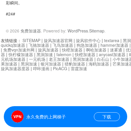
彩瞬间。
#24#
© 2026
免费加速器
. Powered by:
WordPress
.
Sitemap
.
友情链接：
SITEMAP
|
旋风加速器官网
|
旋风软件中心
|
textarea
|
黑洞
quickq加速器
|
飞驰加速器
|
飞鸟加速器
|
狗急加速器
|
hammer加速器
|
免费vqn加速外网
|
旋风加速器
|
快橙加速器
|
啊哈加速器
|
迷雾通
|
优
器
|
快柠檬加速器
|
黑洞加速
|
falemon
|
快橙加速器
|
anycast加速器
|
i
元机场加速器
|
一元机场
|
老王加速器
|
黑洞加速器
|
白石山
|
小牛加速
果加速器
|
黑洞加速
|
银河加速器
|
猎豹加速器
|
海鸥加速器
|
芒果加速
旋风加速器度器
|
哔咔漫画
|
PicACG
|
雷霆加速
永久免费的上网梯子
下载