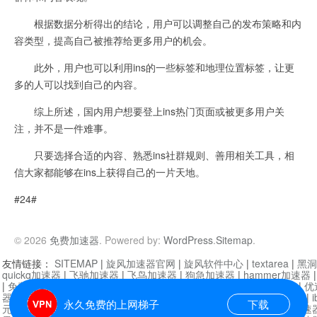
根据数据分析得出的结论，用户可以调整自己的发布策略和内
容类型，提高自己被推荐给更多用户的机会。
此外，用户也可以利用ins的一些标签和地理位置标签，让更
多的人可以找到自己的内容。
综上所述，国内用户想要登上ins热门页面或被更多用户关
注，并不是一件难事。
只要选择合适的内容、熟悉ins社群规则、善用相关工具，相
信大家都能够在ins上获得自己的一片天地。
#24#
© 2026
免费加速器
. Powered by:
WordPress
.
Sitemap
.
友情链接：
SITEMAP
|
旋风加速器官网
|
旋风软件中心
|
textarea
|
黑洞
quickq加速器
|
飞驰加速器
|
飞鸟加速器
|
狗急加速器
|
hammer加速器
|
免费vqn加速外网
|
旋风加速器
|
快橙加速器
|
啊哈加速器
|
迷雾通
|
优
器
|
快柠檬加速器
|
黑洞加速
|
falemon
|
快橙加速器
|
anycast加速器
|
i
永久免费的上网梯子
下载
元机场加速器
|
一元机场
|
老王加速器
|
黑洞加速器
|
白石山
|
小牛加速