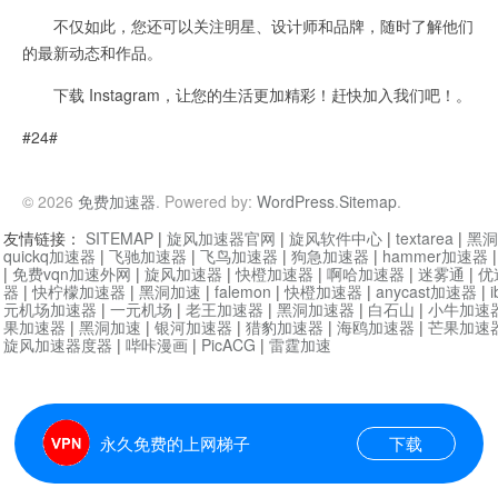
不仅如此，您还可以关注明星、设计师和品牌，随时了解他们
的最新动态和作品。
下载 Instagram，让您的生活更加精彩！赶快加入我们吧！。
#24#
© 2026
免费加速器
. Powered by:
WordPress
.
Sitemap
.
友情链接：
SITEMAP
|
旋风加速器官网
|
旋风软件中心
|
textarea
|
黑洞
quickq加速器
|
飞驰加速器
|
飞鸟加速器
|
狗急加速器
|
hammer加速器
|
免费vqn加速外网
|
旋风加速器
|
快橙加速器
|
啊哈加速器
|
迷雾通
|
优
器
|
快柠檬加速器
|
黑洞加速
|
falemon
|
快橙加速器
|
anycast加速器
|
i
元机场加速器
|
一元机场
|
老王加速器
|
黑洞加速器
|
白石山
|
小牛加速
果加速器
|
黑洞加速
|
银河加速器
|
猎豹加速器
|
海鸥加速器
|
芒果加速
旋风加速器度器
|
哔咔漫画
|
PicACG
|
雷霆加速
永久免费的上网梯子
下载