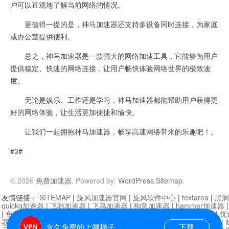
户可以直观地了解当前网络的情况。
更值得一提的是，神马加速器还支持多设备同时连接，为家庭
或办公室提供便利。
总之，神马加速器是一款强大的网络加速工具，它能够为用户
提供稳定、快速的网络连接，让用户畅快体验网络世界的极致速
度。
无论是娱乐、工作还是学习，神马加速器都能帮助用户获得更
好的网络体验，让生活更加便捷和愉快。
让我们一起拥抱神马加速器，畅享高速网络带来的乐趣吧！。
#3#
© 2026
免费加速器
. Powered by:
WordPress
.
Sitemap
.
友情链接：
SITEMAP
|
旋风加速器官网
|
旋风软件中心
|
textarea
|
黑洞
quickq加速器
|
飞驰加速器
|
飞鸟加速器
|
狗急加速器
|
hammer加速器
|
免费vqn加速外网
|
旋风加速器
|
快橙加速器
|
啊哈加速器
|
迷雾通
|
优
器
|
快柠檬加速器
|
黑洞加速
|
falemon
|
快橙加速器
|
anycast加速器
|
i
永久免费的上网梯子
下载