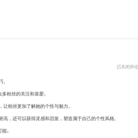
泡
已关闭评
沫
美
巧。
人
鱼
曾
多粉丝的关注和喜爱。
之
乔
，让粉丝更加了解她的个性与魅力。
资讯，还可以获得灵感和启发，塑造属于自己的个性风格。
可能。