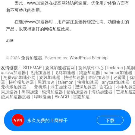
因此，www加速器在提高网站访问速度、优化用户体验方面有
着不可替代的作用。
在选择www加速器时，用户需注意选择稳定性高、功能全面的
产品，以获得更好的网络加速效果。
#3#
© 2026
免费加速器
. Powered by:
WordPress
.
Sitemap
.
友情链接：
SITEMAP
|
旋风加速器官网
|
旋风软件中心
|
textarea
|
黑洞
quickq加速器
|
飞驰加速器
|
飞鸟加速器
|
狗急加速器
|
hammer加速器
|
免费vqn加速外网
|
旋风加速器
|
快橙加速器
|
啊哈加速器
|
迷雾通
|
优
器
|
快柠檬加速器
|
黑洞加速
|
falemon
|
快橙加速器
|
anycast加速器
|
i
元机场加速器
|
一元机场
|
老王加速器
|
黑洞加速器
|
白石山
|
小牛加速
果加速器
|
黑洞加速
|
银河加速器
|
猎豹加速器
|
海鸥加速器
|
芒果加速
旋风加速器度器
|
哔咔漫画
|
PicACG
|
雷霆加速
永久免费的上网梯子
下载