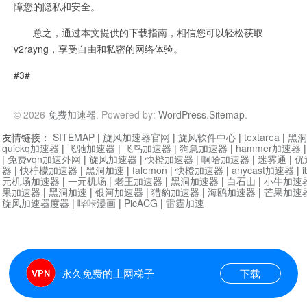
障您的隐私和安全。
总之，通过本文提供的下载指南，相信您可以轻松获取
v2rayng，享受自由和私密的网络体验。
#3#
© 2026
免费加速器
. Powered by:
WordPress
.
Sitemap
.
友情链接：
SITEMAP
|
旋风加速器官网
|
旋风软件中心
|
textarea
|
黑洞
quickq加速器
|
飞驰加速器
|
飞鸟加速器
|
狗急加速器
|
hammer加速器
|
免费vqn加速外网
|
旋风加速器
|
快橙加速器
|
啊哈加速器
|
迷雾通
|
优
器
|
快柠檬加速器
|
黑洞加速
|
falemon
|
快橙加速器
|
anycast加速器
|
i
元机场加速器
|
一元机场
|
老王加速器
|
黑洞加速器
|
白石山
|
小牛加速
果加速器
|
黑洞加速
|
银河加速器
|
猎豹加速器
|
海鸥加速器
|
芒果加速
旋风加速器度器
|
哔咔漫画
|
PicACG
|
雷霆加速
永久免费的上网梯子
下载