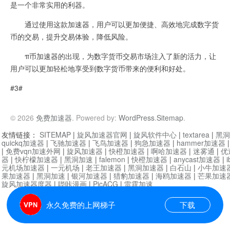
是一个非常实用的利器。
通过使用这款加速器，用户可以更加便捷、高效地完成数字货
币的交易，提升交易体验，降低风险。
π币加速器的出现，为数字货币交易市场注入了新的活力，让
用户可以更加轻松地享受到数字货币带来的便利和好处。
#3#
© 2026
免费加速器
. Powered by:
WordPress
.
Sitemap
.
友情链接：
SITEMAP
|
旋风加速器官网
|
旋风软件中心
|
textarea
|
黑洞
quickq加速器
|
飞驰加速器
|
飞鸟加速器
|
狗急加速器
|
hammer加速器
|
免费vqn加速外网
|
旋风加速器
|
快橙加速器
|
啊哈加速器
|
迷雾通
|
优
器
|
快柠檬加速器
|
黑洞加速
|
falemon
|
快橙加速器
|
anycast加速器
|
i
元机场加速器
|
一元机场
|
老王加速器
|
黑洞加速器
|
白石山
|
小牛加速
果加速器
|
黑洞加速
|
银河加速器
|
猎豹加速器
|
海鸥加速器
|
芒果加速
旋风加速器度器
|
哔咔漫画
|
PicACG
|
雷霆加速
永久免费的上网梯子
下载