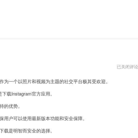
instagram
已关闭评
下
载
am作为一个以照片和视频为主题的社交平台极其受欢迎。
官
方
nstagram官方应用。
独特的优势。
，确保用户可以使用最新版本功能和安全保障。
方下载是明智而安全的选择。