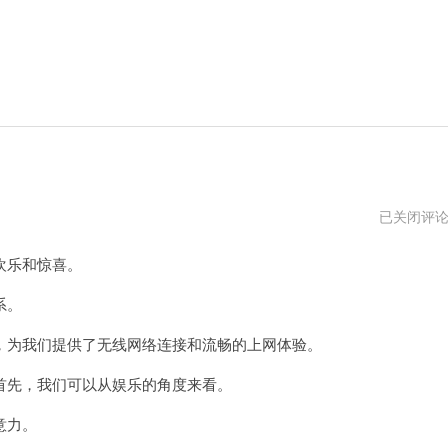
猫
已关闭评
和
路
欢乐和惊喜。
由
器
的
系。
区
别
为我们提供了无线网络连接和流畅的上网体验。
先，我们可以从娱乐的角度来看。
意力。