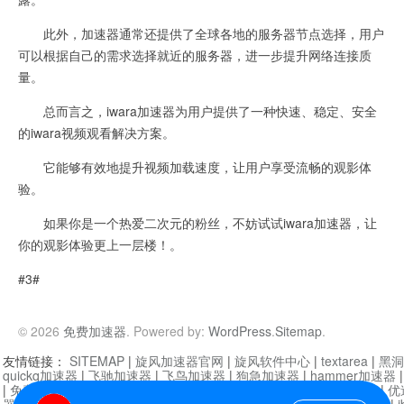
此外，加速器通常还提供了全球各地的服务器节点选择，用户
可以根据自己的需求选择就近的服务器，进一步提升网络连接质
量。
总而言之，iwara加速器为用户提供了一种快速、稳定、安全
的iwara视频观看解决方案。
它能够有效地提升视频加载速度，让用户享受流畅的观影体
验。
如果你是一个热爱二次元的粉丝，不妨试试iwara加速器，让
你的观影体验更上一层楼！。
#3#
© 2026
免费加速器
. Powered by:
WordPress
.
Sitemap
.
友情链接：
SITEMAP
|
旋风加速器官网
|
旋风软件中心
|
textarea
|
黑洞
quickq加速器
|
飞驰加速器
|
飞鸟加速器
|
狗急加速器
|
hammer加速器
|
免费vqn加速外网
|
旋风加速器
|
快橙加速器
|
啊哈加速器
|
迷雾通
|
优