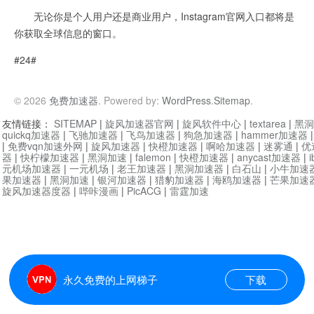
无论你是个人用户还是商业用户，Instagram官网入口都将是
你获取全球信息的窗口。
#24#
© 2026
免费加速器
. Powered by:
WordPress
.
Sitemap
.
友情链接：
SITEMAP
|
旋风加速器官网
|
旋风软件中心
|
textarea
|
黑洞
quickq加速器
|
飞驰加速器
|
飞鸟加速器
|
狗急加速器
|
hammer加速器
|
免费vqn加速外网
|
旋风加速器
|
快橙加速器
|
啊哈加速器
|
迷雾通
|
优
器
|
快柠檬加速器
|
黑洞加速
|
falemon
|
快橙加速器
|
anycast加速器
|
i
元机场加速器
|
一元机场
|
老王加速器
|
黑洞加速器
|
白石山
|
小牛加速
果加速器
|
黑洞加速
|
银河加速器
|
猎豹加速器
|
海鸥加速器
|
芒果加速
旋风加速器度器
|
哔咔漫画
|
PicACG
|
雷霆加速
永久免费的上网梯子
下载