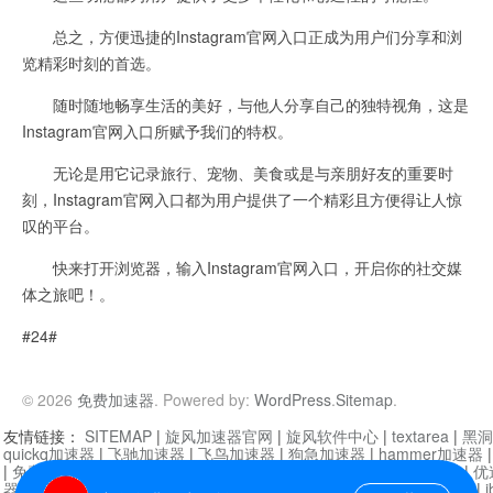
总之，方便迅捷的Instagram官网入口正成为用户们分享和浏
览精彩时刻的首选。
随时随地畅享生活的美好，与他人分享自己的独特视角，这是
Instagram官网入口所赋予我们的特权。
无论是用它记录旅行、宠物、美食或是与亲朋好友的重要时
刻，Instagram官网入口都为用户提供了一个精彩且方便得让人惊
叹的平台。
快来打开浏览器，输入Instagram官网入口，开启你的社交媒
体之旅吧！。
#24#
© 2026
免费加速器
. Powered by:
WordPress
.
Sitemap
.
友情链接：
SITEMAP
|
旋风加速器官网
|
旋风软件中心
|
textarea
|
黑洞
quickq加速器
|
飞驰加速器
|
飞鸟加速器
|
狗急加速器
|
hammer加速器
|
免费vqn加速外网
|
旋风加速器
|
快橙加速器
|
啊哈加速器
|
迷雾通
|
优
器
|
快柠檬加速器
|
黑洞加速
|
falemon
|
快橙加速器
|
anycast加速器
|
i