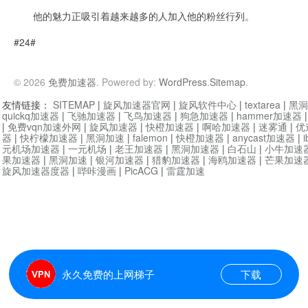
他的魅力正吸引着越来越多的人加入他的粉丝行列。
#24#
© 2026
免费加速器
. Powered by:
WordPress
.
Sitemap
.
友情链接：
SITEMAP
|
旋风加速器官网
|
旋风软件中心
|
textarea
|
黑洞
quickq加速器
|
飞驰加速器
|
飞鸟加速器
|
狗急加速器
|
hammer加速器
|
免费vqn加速外网
|
旋风加速器
|
快橙加速器
|
啊哈加速器
|
迷雾通
|
优
器
|
快柠檬加速器
|
黑洞加速
|
falemon
|
快橙加速器
|
anycast加速器
|
i
元机场加速器
|
一元机场
|
老王加速器
|
黑洞加速器
|
白石山
|
小牛加速
果加速器
|
黑洞加速
|
银河加速器
|
猎豹加速器
|
海鸥加速器
|
芒果加速
旋风加速器度器
|
哔咔漫画
|
PicACG
|
雷霆加速
永久免费的上网梯子
下载