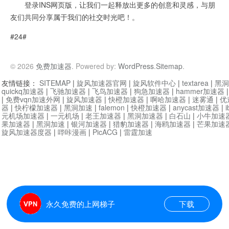
登录INS网页版，让我们一起释放出更多的创意和灵感，与朋
友们共同分享属于我们的社交时光吧！。
#24#
© 2026
免费加速器
. Powered by:
WordPress
.
Sitemap
.
友情链接：
SITEMAP
|
旋风加速器官网
|
旋风软件中心
|
textarea
|
黑洞
quickq加速器
|
飞驰加速器
|
飞鸟加速器
|
狗急加速器
|
hammer加速器
|
免费vqn加速外网
|
旋风加速器
|
快橙加速器
|
啊哈加速器
|
迷雾通
|
优
器
|
快柠檬加速器
|
黑洞加速
|
falemon
|
快橙加速器
|
anycast加速器
|
i
元机场加速器
|
一元机场
|
老王加速器
|
黑洞加速器
|
白石山
|
小牛加速
果加速器
|
黑洞加速
|
银河加速器
|
猎豹加速器
|
海鸥加速器
|
芒果加速
旋风加速器度器
|
哔咔漫画
|
PicACG
|
雷霆加速
永久免费的上网梯子
下载