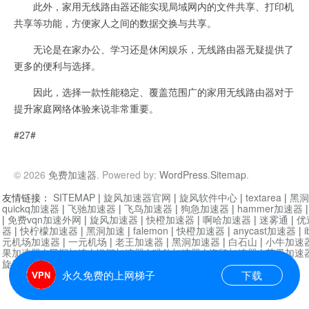
此外，家用无线路由器还能实现局域网内的文件共享、打印机
共享等功能，方便家人之间的数据交换与共享。
无论是在家办公、学习还是休闲娱乐，无线路由器无疑提供了
更多的便利与选择。
因此，选择一款性能稳定、覆盖范围广的家用无线路由器对于
提升家庭网络体验来说非常重要。
#27#
© 2026
免费加速器
. Powered by:
WordPress
.
Sitemap
.
友情链接：
SITEMAP
|
旋风加速器官网
|
旋风软件中心
|
textarea
|
黑洞
quickq加速器
|
飞驰加速器
|
飞鸟加速器
|
狗急加速器
|
hammer加速器
|
免费vqn加速外网
|
旋风加速器
|
快橙加速器
|
啊哈加速器
|
迷雾通
|
优
器
|
快柠檬加速器
|
黑洞加速
|
falemon
|
快橙加速器
|
anycast加速器
|
i
元机场加速器
|
一元机场
|
老王加速器
|
黑洞加速器
|
白石山
|
小牛加速
果加速器
|
黑洞加速
|
银河加速器
|
猎豹加速器
|
海鸥加速器
|
芒果加速
旋风加速器度器
|
哔咔漫画
|
PicACG
|
雷霆加速
永久免费的上网梯子
下载