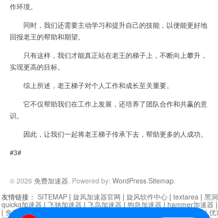
作环境。
同时，我们还需要主动学习和提升自己的技能，以便能更好地
回报老王的帮助和期望。
只有这样，我们才能真正站在老王的梯子上，不断向上攀升，
实现更高的目标。
综上所述，老王梯子对个人工作和成长至关重要。
它不仅帮助我们在工作上发展，还培养了团队合作和共赢的意
识。
因此，让我们一起将老王梯子传承下去，帮助更多的人成功。
#3#
© 2026
免费加速器
. Powered by:
WordPress
.
Sitemap
.
友情链接：
SITEMAP
|
旋风加速器官网
|
旋风软件中心
|
textarea
|
黑洞
quickq加速器
|
飞驰加速器
|
飞鸟加速器
|
狗急加速器
|
hammer加速器
|
免费vqn加速外网
|
旋风加速器
|
快橙加速器
|
啊哈加速器
|
迷雾通
|
优