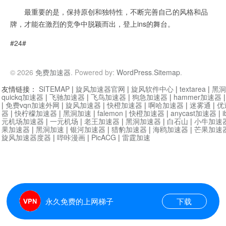
最重要的是，保持原创和独特性，不断完善自己的风格和品
牌，才能在激烈的竞争中脱颖而出，登上ins的舞台。
#24#
© 2026
免费加速器
. Powered by:
WordPress
.
Sitemap
.
友情链接：
SITEMAP
|
旋风加速器官网
|
旋风软件中心
|
textarea
|
黑洞
quickq加速器
|
飞驰加速器
|
飞鸟加速器
|
狗急加速器
|
hammer加速器
|
免费vqn加速外网
|
旋风加速器
|
快橙加速器
|
啊哈加速器
|
迷雾通
|
优
器
|
快柠檬加速器
|
黑洞加速
|
falemon
|
快橙加速器
|
anycast加速器
|
i
元机场加速器
|
一元机场
|
老王加速器
|
黑洞加速器
|
白石山
|
小牛加速
果加速器
|
黑洞加速
|
银河加速器
|
猎豹加速器
|
海鸥加速器
|
芒果加速
旋风加速器度器
|
哔咔漫画
|
PicACG
|
雷霆加速
永久免费的上网梯子
下载