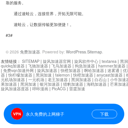
靠的服务。
通过速蛙云，连接世界，开拓无限可能。
速蛙云，让数据传输更加便捷！。
#3#
© 2026
免费加速器
. Powered by:
WordPress
.
Sitemap
.
友情链接：
SITEMAP
|
旋风加速器官网
|
旋风软件中心
|
textarea
|
黑洞
quickq加速器
|
飞驰加速器
|
飞鸟加速器
|
狗急加速器
|
hammer加速器
|
免费vqn加速外网
|
旋风加速器
|
快橙加速器
|
啊哈加速器
|
迷雾通
|
优
器
|
快柠檬加速器
|
黑洞加速
|
falemon
|
快橙加速器
|
anycast加速器
|
i
元机场加速器
|
一元机场
|
老王加速器
|
黑洞加速器
|
白石山
|
小牛加速
果加速器
|
黑洞加速
|
银河加速器
|
猎豹加速器
|
海鸥加速器
|
芒果加速
旋风加速器度器
|
哔咔漫画
|
PicACG
|
雷霆加速
永久免费的上网梯子
下载