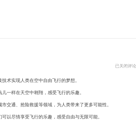
自
已关闭评
由
飞
技术实现人类在空中自由飞行的梦想。
加
速
器
儿一样在天空中翱翔，感受飞行的乐趣。
vn
市交通、抢险救援等领域，为人类带来了更多可能性。
可以尽情享受飞行的乐趣，感受自由与无限可能。