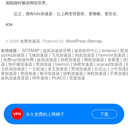
都能随时畅游网络世界。
总之，拥有toto加速器，让上网变得更快、更顺畅、更安全。
#3#
© 2026
免费加速器
. Powered by:
WordPress
.
Sitemap
.
友情链接：
SITEMAP
|
旋风加速器官网
|
旋风软件中心
|
textarea
|
黑洞
quickq加速器
|
飞驰加速器
|
飞鸟加速器
|
狗急加速器
|
hammer加速器
|
免费vqn加速外网
|
旋风加速器
|
快橙加速器
|
啊哈加速器
|
迷雾通
|
优
器
|
快柠檬加速器
|
黑洞加速
|
falemon
|
快橙加速器
|
anycast加速器
|
i
元机场加速器
|
一元机场
|
老王加速器
|
黑洞加速器
|
白石山
|
小牛加速
果加速器
|
黑洞加速
|
银河加速器
|
猎豹加速器
|
海鸥加速器
|
芒果加速
旋风加速器度器
|
哔咔漫画
|
PicACG
|
雷霆加速
永久免费的上网梯子
下载