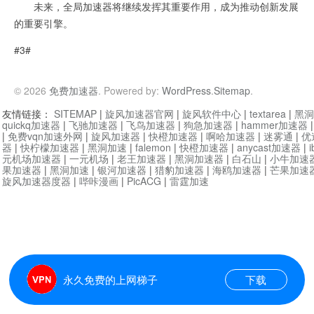
未来，全局加速器将继续发挥其重要作用，成为推动创新发展
的重要引擎。
#3#
© 2026
免费加速器
. Powered by:
WordPress
.
Sitemap
.
友情链接：
SITEMAP
|
旋风加速器官网
|
旋风软件中心
|
textarea
|
黑洞
quickq加速器
|
飞驰加速器
|
飞鸟加速器
|
狗急加速器
|
hammer加速器
|
免费vqn加速外网
|
旋风加速器
|
快橙加速器
|
啊哈加速器
|
迷雾通
|
优
器
|
快柠檬加速器
|
黑洞加速
|
falemon
|
快橙加速器
|
anycast加速器
|
i
元机场加速器
|
一元机场
|
老王加速器
|
黑洞加速器
|
白石山
|
小牛加速
果加速器
|
黑洞加速
|
银河加速器
|
猎豹加速器
|
海鸥加速器
|
芒果加速
旋风加速器度器
|
哔咔漫画
|
PicACG
|
雷霆加速
永久免费的上网梯子
下载