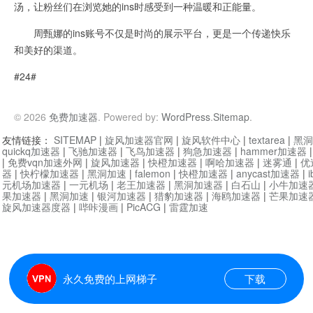
汤，让粉丝们在浏览她的ins时感受到一种温暖和正能量。
周甄娜的ins账号不仅是时尚的展示平台，更是一个传递快乐
和美好的渠道。
#24#
© 2026
免费加速器
. Powered by:
WordPress
.
Sitemap
.
友情链接：
SITEMAP
|
旋风加速器官网
|
旋风软件中心
|
textarea
|
黑洞
quickq加速器
|
飞驰加速器
|
飞鸟加速器
|
狗急加速器
|
hammer加速器
|
免费vqn加速外网
|
旋风加速器
|
快橙加速器
|
啊哈加速器
|
迷雾通
|
优
器
|
快柠檬加速器
|
黑洞加速
|
falemon
|
快橙加速器
|
anycast加速器
|
i
元机场加速器
|
一元机场
|
老王加速器
|
黑洞加速器
|
白石山
|
小牛加速
果加速器
|
黑洞加速
|
银河加速器
|
猎豹加速器
|
海鸥加速器
|
芒果加速
旋风加速器度器
|
哔咔漫画
|
PicACG
|
雷霆加速
永久免费的上网梯子
下载