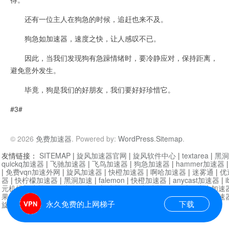
还有一位主人在狗急的时候，追赶也来不及。
狗急如加速器，速度之快，让人感叹不已。
因此，当我们发现狗有急躁情绪时，要冷静应对，保持距离，
避免意外发生。
毕竟，狗是我们的好朋友，我们要好好珍惜它。
#3#
© 2026
免费加速器
. Powered by:
WordPress
.
Sitemap
.
友情链接：
SITEMAP
|
旋风加速器官网
|
旋风软件中心
|
textarea
|
黑洞
quickq加速器
|
飞驰加速器
|
飞鸟加速器
|
狗急加速器
|
hammer加速器
|
免费vqn加速外网
|
旋风加速器
|
快橙加速器
|
啊哈加速器
|
迷雾通
|
优
器
|
快柠檬加速器
|
黑洞加速
|
falemon
|
快橙加速器
|
anycast加速器
|
i
元机场加速器
|
一元机场
|
老王加速器
|
黑洞加速器
|
白石山
|
小牛加速
果加速器
|
黑洞加速
|
银河加速器
|
猎豹加速器
|
海鸥加速器
|
芒果加速
永久免费的上网梯子
下载
旋风加速器度器
|
哔咔漫画
|
PicACG
|
雷霆加速