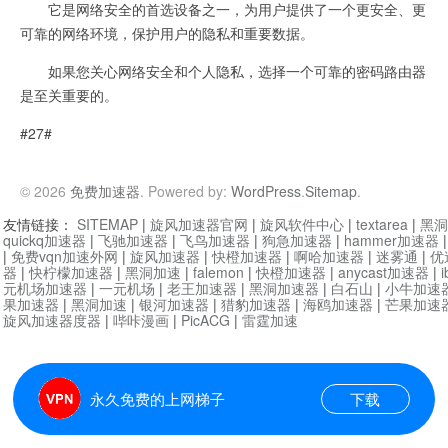
它是网络安全的首选设备之一，为用户提供了一个更安全、更
可靠的网络环境，保护用户的隐私和重要数据。
如果您关心网络安全和个人隐私，选择一个可靠的密码路由器
是至关重要的。
#27#
© 2026
免费加速器
. Powered by:
WordPress
.
Sitemap
.
友情链接：
SITEMAP
|
旋风加速器官网
|
旋风软件中心
|
textarea
|
黑洞
quickq加速器
|
飞驰加速器
|
飞鸟加速器
|
狗急加速器
|
hammer加速器
|
免费vqn加速外网
|
旋风加速器
|
快橙加速器
|
啊哈加速器
|
迷雾通
|
优
器
|
快柠檬加速器
|
黑洞加速
|
falemon
|
快橙加速器
|
anycast加速器
|
i
元机场加速器
|
一元机场
|
老王加速器
|
黑洞加速器
|
白石山
|
小牛加速
果加速器
|
黑洞加速
|
银河加速器
|
猎豹加速器
|
海鸥加速器
|
芒果加速
旋风加速器度器
|
哔咔漫画
|
PicACG
|
雷霆加速
永久免费的上网梯子
下载